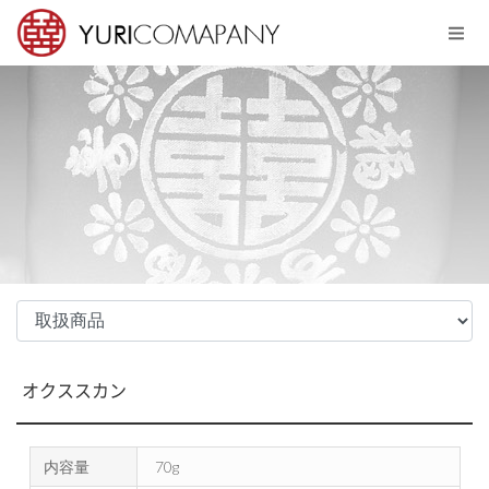
Sketchbook5, 스케치북5
Sketchbook5, 스케치북5
メニュースキップ
オクススカン
内容量
70g