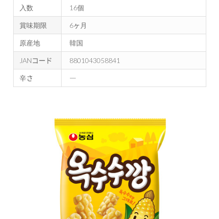
入数
16個
賞味期限
6ヶ月
原産地
韓国
JANコード
8801043058841
辛さ
―