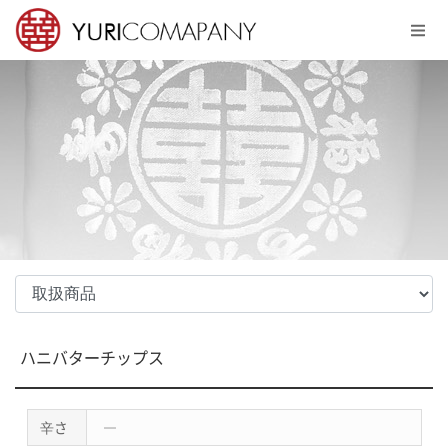
Sketchbook5, 스케치북5
Sketchbook5, 스케치북5
メニュースキップ
ハニバターチップス
辛さ
―