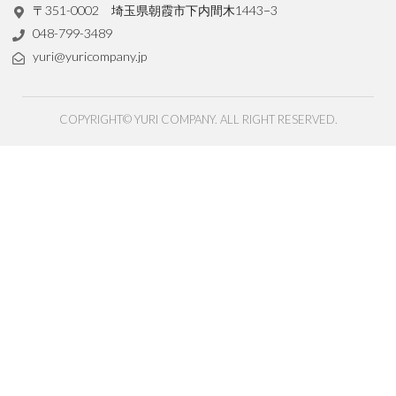
〒351-0002 埼玉県朝霞市下内間木1443−3
048-799-3489
yuri@yuricompany.jp
COPYRIGHT© YURI COMPANY. ALL RIGHT RESERVED.
© k2s0o1d8e1s0i1g0n. ALL RIGHTS RESERVED.