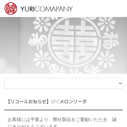
Sketchbook5, 스케치북5
Sketchbook5, 스케치북5
メニュースキップ
【リコールお知らせ】SFCメロンソーダ
お客様には平素より、弊社製品をご愛顧いただき、誠
にありがとうございます。