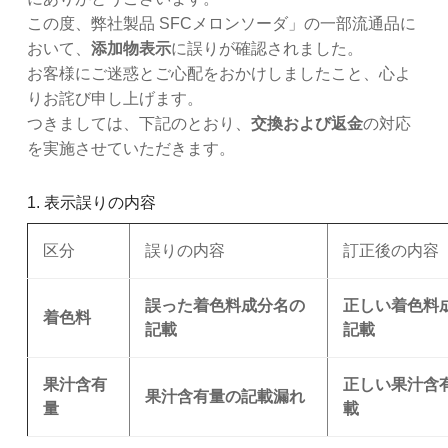
この度、弊社製品 SFCメロンソーダ」の一部流通品に
おいて、
添加物表示
に誤りが確認されました。
お客様にご迷惑とご心配をおかけしましたこと、心よ
りお詫び申し上げます。
つきましては、下記のとおり、
交換および返金
の対応
を実施させていただきます。
1. 表示誤りの内容
区分
誤りの内容
訂正後の内容
誤った着色料成分名の
正しい着色料
着色料
記載
記載
果汁含有
正しい果汁含
果汁含有量の記載漏れ
量
載