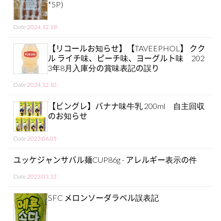
*5P)
Date
2024.12.18
【リコールお知らせ】【TAVEEPHOL】 クク
ル ライチ味、ピーチ味、ヨーグルト味 202
3年8月入庫分の賞味表記の誤り
Date
2024.12.10
【ビングレ】バナナ味牛乳 200ml 自主回収
のお知らせ
Date
2023.06.05
ユッケジャンサバル麺CUP86g - アレルギー表示の件
Date
2023.03.13
SFC メロンソーダラベル誤表記