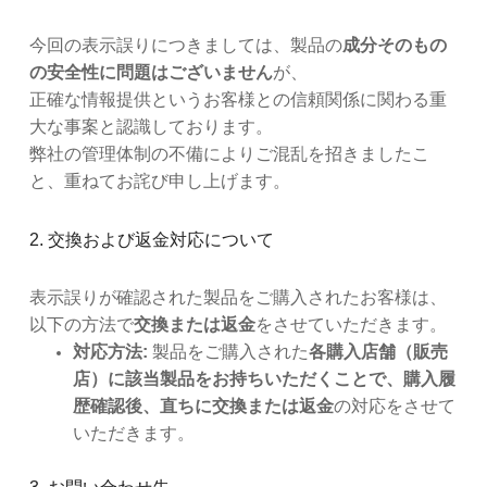
今回の表示誤りにつきましては、製品の
成分そのもの
の安全性に問題はございません
が、
正確な情報提供というお客様との信頼関係に関わる重
大な事案と認識しております。
弊社の管理体制の不備によりご混乱を招きましたこ
と、重ねてお詫び申し上げます。
2. 交換および返金対応について
表示誤りが確認された製品をご購入されたお客様は、
以下の方法で
交換または返金
をさせていただきます。
対応方法:
製品をご購入された
各購入店舗（販売
店）
に該当製品をお持ちいただくことで、
購入履
歴確認後、直ちに
交換または返金
の対応をさせて
いただきます。