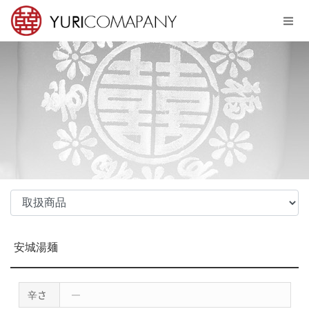
Sketchbook5, 스케치북5
Sketchbook5, 스케치북5
メニュースキップ
安城湯麺
辛さ
―