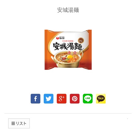
安城湯麺
リスト