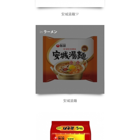
安城湯麺5P
in
ラーメン
安城湯麺