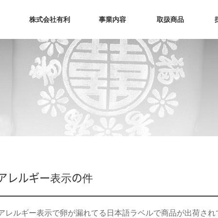
メニュースキップ
株式会社有利
事業内容
取扱商品
会社理念
流通・物流
お菓子
会社概要
海苔製造
ソース
卸販売
ドリンク
ラーメン
食材料
- アレルギー表示の件
アレルギー表示で卵が漏れてる日本語ラベルで商品が出荷され