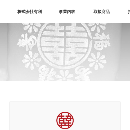
メニュースキップ
株式会社有利
事業内容
取扱商品
会社理念
流通・物流
お菓子
会社概要
海苔製造
ソース
卸販売
ドリンク
ラーメン
食材料