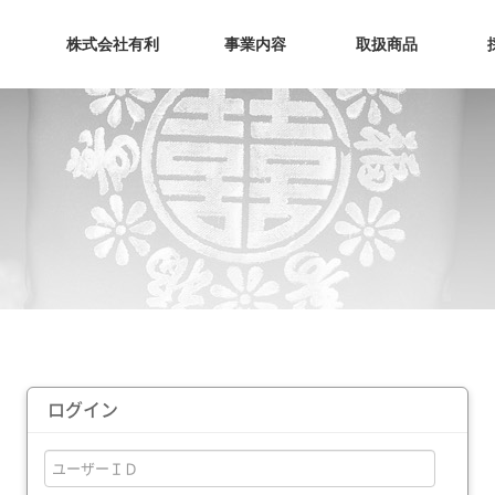
メニュースキップ
株式会社有利
事業内容
取扱商品
会社理念
流通・物流
お菓子
会社概要
海苔製造
ソース
卸販売
ドリンク
ラーメン
食材料
ログイン