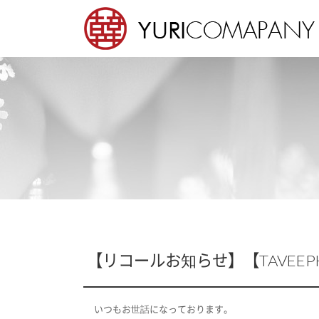
Sketchbook5, 스케치북5
Sketchbook5, 스케치북5
いつもお世話になっております。