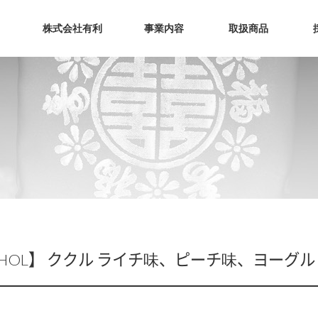
メニュースキップ
株式会社有利
事業内容
取扱商品
会社理念
流通・物流
お菓子
会社概要
海苔製造
ソース
卸販売
ドリンク
ラーメン
食材料